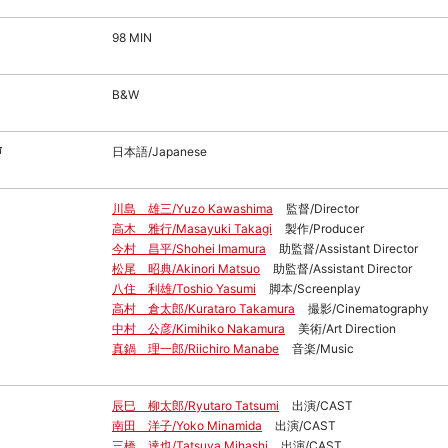
98 MIN
B&W
声
日本語/Japanese
川島 雄三/Yuzo Kawashima
監督/Director
高木 雅行/Masayuki Takagi
製作/Producer
今村 昌平/Shohei Imamura
助監督/Assistant Director
松尾 昭典/Akinori Matsuo
助監督/Assistant Director
八住 利雄/Toshio Yasumi
脚本/Screenplay
高村 倉太郎/Kurataro Takamura
撮影/Cinematography
中村 公彦/Kimihiko Nakamura
美術/Art Direction
真鍋 理一郎/Riichiro Manabe
音楽/Music
辰巳 柳太郎/Ryutaro Tatsumi
出演/CAST
南田 洋子/Yoko Minamida
出演/CAST
三橋 達也/Tatsuya Mihashi
出演/CAST