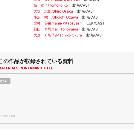
高 友子/Tomoko Ko
出演/CAST
大坂 志郎/Shiro Osaka
出演/CAST
小沢 昭一/Shoichi Ozawa
出演/CAST
北林 谷栄/Tanie Kitabayashi
出演/CAST
殿山 泰司/Taiji Tonoyama
出演/CAST
大倉 万智子/Machiko Okura
出演/CAST
この作品が収録されている資料
MATERIALS CONTAINING TITLE
聴のみ
i
nese Film