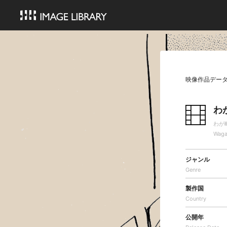
映像作品デー
わ
わが
Waga
ジャンル
Genre
製作国
Country
公開年