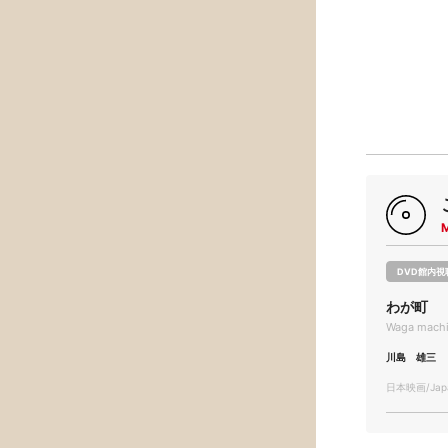
DVD館内視
わが町
Waga mach
川島 雄三
日本映画/Japa