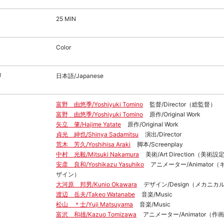
25 MIN
Color
声
日本語/Japanese
富野 由悠季/Yoshiyuki Tomino
監督/Director（総監督）
富野 由悠季/Yoshiyuki Tomino
原作/Original Work
矢立 肇/Hajime Yatate
原作/Original Work
貞光 紳也/Shinya Sadamitsu
演出/Director
荒木 芳久/Yoshihisa Araki
脚本/Screenplay
中村 光毅/Mitsuki Nakamura
美術/Art Direction（美術設
安彦 良和/Yoshikazu Yasuhiko
アニメーター/Animator
ザイン）
大河原 邦男/Kunio Okawara
デザイン/Design（メカニ
渡辺 岳夫/Takeo Watanabe
音楽/Music
松山 ＊士/Yuji Matsuyama
音楽/Music
富沢 和雄/Kazuo Tomizawa
アニメーター/Animator（作