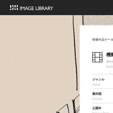
映像作品デー
機
機動
Mobi
ジャンル
Genre
製作国
Country
公開年