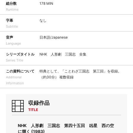
総分数
178 MIN
Runtime
字幕
なし
Subtitle
音声
日本語/Japanese
Language
シリーズタイトル
NHK 人形劇 三国志 全集
Series Title
この資料について
特典として、「ことわざ三国志 第三回」を収録。
（約30分） 複数収録
Additional
Information
収録作品
TITLE
NHK 人形劇 三国志 第四十五回 凶星 西の空
に輝く (1983)