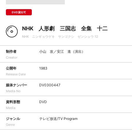
DVD貸出可
NHK 人形劇 三国志 全集 十二
NHK ニンギョウゲキ サンゴクシ ゼンシュウ 12
制作者
小山 攻／安江 進（演出）
Creator
公開年
1983
Release Date
媒体ナンバー
DV0300447
Media No
資料形態
DVD
Media
ジャンル
テレビ放送/TV Program
Genre