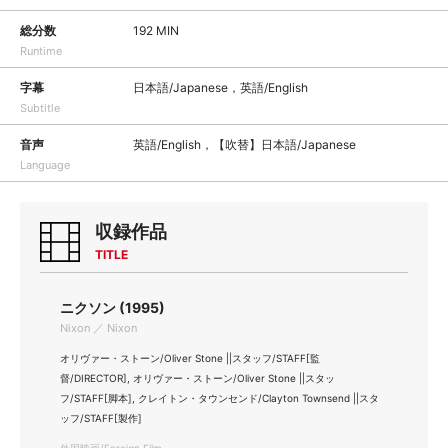
総分数
192 MIN
Runtime
字幕
日本語/Japanese，英語/English
Subtitle
音声
英語/English，【吹替】日本語/Japanese
Language
収録作品
TITLE
ニクソン (1995)
Nixon ／ Nixon
オリヴァー・ストーン/Oliver Stone ||スタッフ/STAFF[監
督/DIRECTOR], オリヴァー・ストーン/Oliver Stone ||スタッ
フ/STAFF[脚本], クレイトン・タウンセンド/Clayton Townsend ||スタ
ッフ/STAFF[製作]