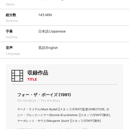
Genre
総分数
145 MIN
Runtime
字幕
日本語/Japanese
Subtitle
音声
英語/English
Language
収録作品
TITLE
フォー・ザ・ボーイズ (1991)
For the Boys ／ For the Boys
マーク・ライデル/Mark Rydell ||スタッフ/STAFF[監督/DIRECTOR], ボ
ニー・ブルックハイマー/Bonnie Bruckheimer ||スタッフ/STAFF[製作],
マーガレット・サウス/Margaret South ||スタッフ/STAFF[製作]