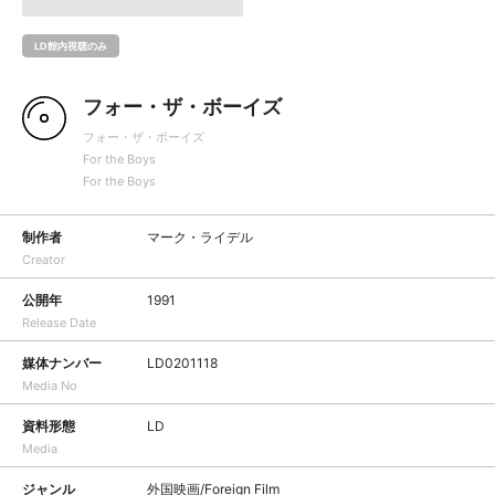
LD館内視聴のみ
フォー・ザ・ボーイズ
フォー・ザ・ボーイズ
For the Boys
For the Boys
制作者
マーク・ライデル
Creator
公開年
1991
Release Date
媒体ナンバー
LD0201118
Media No
資料形態
LD
Media
ジャンル
外国映画/Foreign Film