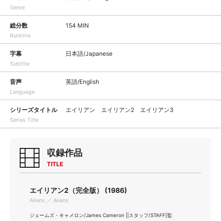
Genre
総分数
154 MIN
Runtime
字幕
日本語/Japanese
Subtitle
音声
英語/English
Language
シリーズタイトル
エイリアン エイリアン2 エイリアン3
Series Title
収録作品
TITLE
エイリアン2（完全版） (1986)
Aliens ／ Aliens
ジェームズ・キャメロン/James Cameron ||スタッフ/STAFF[監