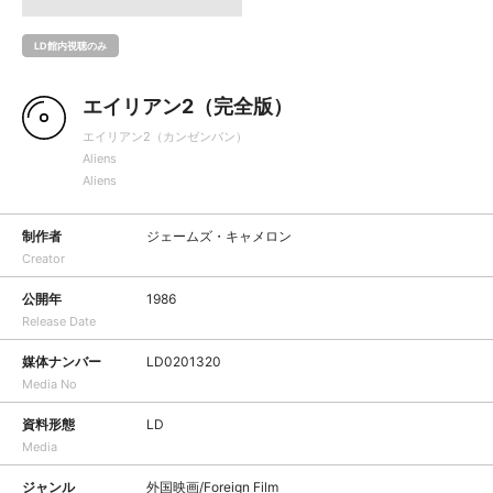
LD館内視聴のみ
エイリアン2（完全版）
エイリアン2（カンゼンバン）
Aliens
Aliens
制作者
ジェームズ・キャメロン
Creator
公開年
1986
Release Date
媒体ナンバー
LD0201320
Media No
資料形態
LD
Media
ジャンル
外国映画/Foreign Film