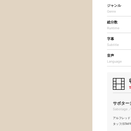
ジャンル
Genre
総分数
Runtime
字幕
Subtitle
音声
Language
T
サボタージュ
Sabotage ／
アルフレッド・ヒッ
タッフ/STAFF