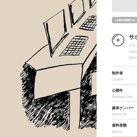
LD館内視聴のみ
サ
サボ
Sabo
Sabo
制作者
Creator
公開年
Release Date
媒体ナンバー
Media No
資料形態
Media