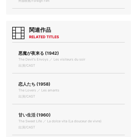
外国映画/Foreign Film
関連作品
RELATED TITLES
悪魔が夜来る (1942)
The Devil's Envoys ／ Les visiteurs du soir
出演/CAST
恋人たち (1958)
The Lovers ／ Les amants
出演/CAST
甘い生活 (1960)
The Sweet Life ／ La dolce vita (La douceur de vivre)
出演/CAST