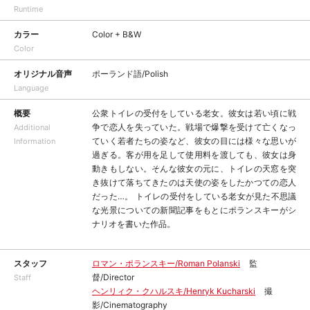
Runtime
カラー
Color + B&W
Color
オリジナル音声
ポーランド語/Polish
Language
概要
公衆トイレの受付をしている老女。彼女は若い頃に戦
争で恋人を失っていた。戦場で爆撃を受けて亡くなっ
Additional
ていく若者たちの姿など、彼女の目には様々な思いが
Information
過ぎる。客が用を足して使用料を渡しても、彼女は身
動きもしない。そんな彼女の元に、トイレの天窓を突
き抜けて落ちてきたのは天使の姿をしたかつての恋人
だった…。 トイレの受付をしている老女が見た不思議
な光景についての新聞記事をもとにポランスキーがシ
ナリオを書いた作品。
スタッフ
ロマン・ポランスキー/Roman Polanski
監
督/Director
Staff
ヘンリィク・クハルスキ/Henryk Kucharski
撮
影/Cinematography