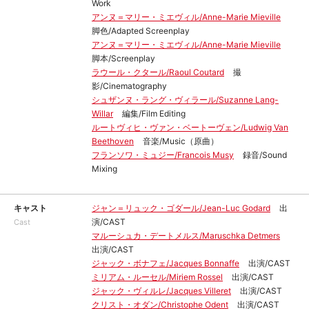
Work
アンヌ＝マリー・ミエヴィル/Anne-Marie Mieville
脚色/Adapted Screenplay
アンヌ＝マリー・ミエヴィル/Anne-Marie Mieville
脚本/Screenplay
ラウール・クタール/Raoul Coutard
撮
影/Cinematography
シュザンヌ・ラング・ヴィラール/Suzanne Lang-
Willar
編集/Film Editing
ルートヴィヒ・ヴァン・ベートーヴェン/Ludwig Van
Beethoven
音楽/Music（原曲）
フランソワ・ミュジー/Francois Musy
録音/Sound
Mixing
キャスト
ジャン＝リュック・ゴダール/Jean-Luc Godard
出
演/CAST
Cast
マルーシュカ・デートメルス/Maruschka Detmers
出演/CAST
ジャック・ボナフェ/Jacques Bonnaffe
出演/CAST
ミリアム・ルーセル/Miriem Rossel
出演/CAST
ジャック・ヴィルレ/Jacques Villeret
出演/CAST
クリスト・オダン/Christophe Odent
出演/CAST