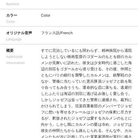
Runtime
カラー
Color
Color
オリジナル音声
フランス語/French
Language
概要
すでに完治しているにも関わらず、精神病院から退院
しようとしない映画監督のゴダールのもとを姪のカル
Additional
メンが見舞いに訪れた。彼女は少女時代に過ごした海
Information
辺の別荘をゴダールから借り受ける。その後、仲間と
ともにパリの銀行を襲撃したカルメンは、銃撃戦のさ
なか、警備に当たっていた憲兵隊員ジョゼフと銃を取
り合ってもみ合ううち、運命的な恋に落ちる。逃避行
したふたりは海辺の別荘に逃げ込み激しく愛し合う。
しかしジョゼフは追ってきた警察に逮捕され、裁判に
かけられてしまう。弦楽四重奏団のメンバーでジョゼ
フに想いを寄せるクレールはジョゼフの保釈に尽力す
るが、釈放されたジョゼフは愛するカルメンのもとに
向かう。しかし既にカルメンの愛は冷め、ジョゼフは
彼女の仲間たちからも疎んじられる。そんな中、カル
メンたちが次に計画していた実業家誘拐が実行に移さ