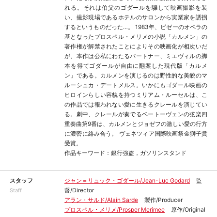
れる。それは伯父のゴダールを騙して映画撮影を装
い、撮影現場であるホテルのサロンから実業家を誘拐
するというものだった…。 1983年、ビゼーのオペラの
基となったプロスペル・メリメの小説「カルメン」の
著作権が解禁されたことによりその映画化が相次いだ
が、本作は公私にわたるパートナー、ミエヴィルの脚
本を得てゴダールが自由に翻案した現代版「カルメ
ン」である。カルメンを演じるのは野性的な美貌のマ
ルーシュカ・デートメルス。いかにもゴダール映画の
ヒロインらしい容貌を持つミリアム・ルーセルは、こ
の作品では報われない愛に生きるクレールを演じてい
る。劇中、クレールが奏でるベートーヴェンの弦楽四
重奏曲第9番は、カルメンとジョゼフの激しい愛の行方
に濃密に絡み合う。 ヴェネツィア国際映画祭金獅子賞
受賞。
作品キーワード：銀行強盗，ガソリンスタンド
スタッフ
ジャン＝リュック・ゴダール/Jean-Luc Godard
監
督/Director
Staff
アラン・サルド/Alain Sarde
製作/Producer
プロスペル・メリメ/Prosper Merimee
原作/Original