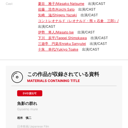
夏目 雅子/Masako Natsume
出演/CAST
Cast
佐藤 浩市/Koichi Sato
出演/CAST
矢崎 滋/Shigeru Yazaki
出演/CAST
コントレオナルド（レオナルド・熊 + 石倉 三郎）/
出演/CAST
伊勢 将人/Masato Ise
出演/CAST
下川 辰平/Tappei Shimokawa
出演/CAST
三遊亭 円楽/Enraku Sanyutei
出演/CAST
十朱 幸代/Yukiyo Toake
出演/CAST
この作品が収録されている資料
MATERIALS CONTAINING TITLE
DVD貸出可
魚影の群れ
Gyoeino mure
相米 慎二
日本映画/Japanese Film