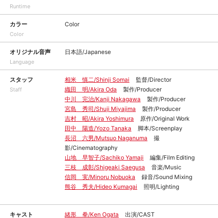
Runtime
カラー
Color
Color
オリジナル音声
日本語/Japanese
Language
スタッフ
相米 慎二/Shinji Somai
監督/Director
織田 明/Akira Oda
製作/Producer
Staff
中川 完治/Kanji Nakagawa
製作/Producer
宮島 秀司/Shuji Miyajima
製作/Producer
吉村 昭/Akira Yoshimura
原作/Original Work
田中 陽造/Yozo Tanaka
脚本/Screenplay
長沼 六男/Mutsuo Naganuma
撮
影/Cinematography
山地 早智子/Sachiko Yamaji
編集/Film Editing
三枝 成彰/Shigeaki Saegusa
音楽/Music
信岡 実/Minoru Nobuoka
録音/Sound Mixing
熊谷 秀夫/Hideo Kumagai
照明/Lighting
キャスト
緒形 拳/Ken Ogata
出演/CAST