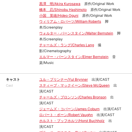
黒澤 明/Akira Kurosawa
原作/Original Work
橋本 忍/Shinobu Hashimoto
原作/Original Work
小国 英雄/Hideo Oguni
原作/Original Work
ウィリアム・ロバーツ/William Roberts
脚
本/Screenplay
ウォルター・バーンスタイン/Walter Bernstein
脚
本/Screenplay
チャールズ・ラング/Charles Lang
撮
影/Cinematography
エルマー・バーンスタイン/Elmer Bernstein
音
楽/Music
キャスト
ユル・ブリンナー/Yul Brynner
出演/CAST
スティーブ・マックイーン/Steve McQueen
出
Cast
演/CAST
チャールズ・ブロンソン/Charles Bronson
出
演/CAST
ジェームズ・コバーン/James Coburn
出演/CAST
ロバート・ボーン/Robert Vaughn
出演/CAST
ホルスト・ブッフホルツ/Horst Buchholz
出
演/CAST