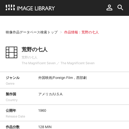
映像作品データベース検索トップ
作品情報：荒野の七人
荒野の七人
荒野の七人
The Magnificent Seven ／ The Magnificent Seven
ジャンル
外国映画/Foreign Film，西部劇
Genre
製作国
アメリカ/U.S.A.
Country
公開年
1960
Release Date
作品分数
128 MIN