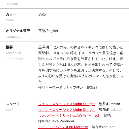
Runtime
カラー
Color
Color
オリジナル音声
英語/English
Language
概要
黒澤明「七人の侍」の舞台をメキシコに移して描いた
西部劇。 メキシコの寒村イストラカンの農民達は、盗
Additional
賊のカルヴェラに貢ぎ物を強要されていた。飢えに苦
Information
しんだ村人たちは悩んだ末、財産を出し合って盗賊た
ちを倒す為にガンマンを雇おうと決意する。そして、
人々の願いを受けて凄腕の7人のガンマンたちが集まっ
た…。
作品キーワード：ナイフ使い，銃撃戦
スタッフ
ジョン・スタージェス/John Sturges
監督/Director
ジョン・スタージェス/John Sturges
製作/Producer
Staff
ウォルター・ミリッシュ/Walter Mirisch
総指
揮/Executive Producer
ルー・モーハイム/Lou Morheim
製作/Producer