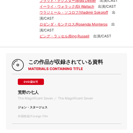
ブラッド・デクスター/Brad Dexter
出演/CAST
イーライ・ウォラック/Eli Wallach
出演/CAST
ウラジミール・ソコロフ/Vladimir Sokoloff
出
演/CAST
ロゼンダ・モンテロス/Rosenda Monteros
出
演/CAST
ビング・ラッセル/Bing Russell
出演/CAST
この作品が収録されている資料
MATERIALS CONTAINING TITLE
DVD貸出可
荒野の七人
The Magnificent Seven ／ The Magnificent Seven
ジョン・スタージェス
外国映画/Foreign Film