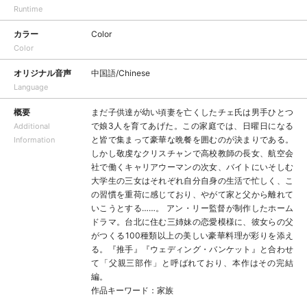
Runtime
カラー
Color
Color
オリジナル音声
中国語/Chinese
Language
概要
まだ子供達が幼い頃妻を亡くしたチェ氏は男手ひとつ
で娘3人を育てあげた。この家庭では、日曜日になる
Additional
と皆で集まって豪華な晩餐を囲むのが決まりである。
Information
しかし敬虔なクリスチャンで高校教師の長女、航空会
社で働くキャリアウーマンの次女、バイトにいそしむ
大学生の三女はそれぞれ自分自身の生活で忙しく、こ
の習慣を重荷に感じており、やがて家と父から離れて
いこうとする……。 アン・リー監督が制作したホーム
ドラマ。台北に住む三姉妹の恋愛模様に、彼女らの父
がつくる100種類以上の美しい豪華料理が彩りを添え
る。『推手』『ウェディング・バンケット』と合わせ
て「父親三部作」と呼ばれており、本作はその完結
編。
作品キーワード：家族