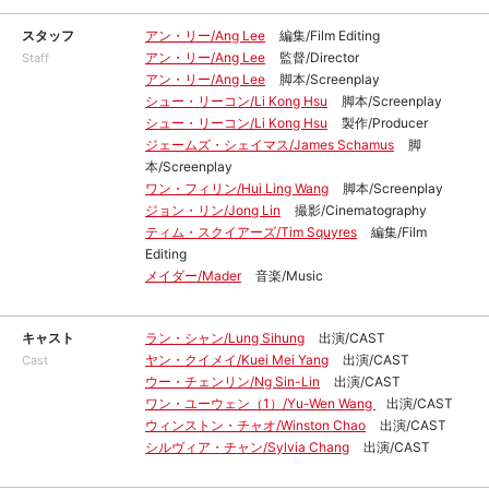
スタッフ
アン・リー/Ang Lee
編集/Film Editing
アン・リー/Ang Lee
監督/Director
Staff
アン・リー/Ang Lee
脚本/Screenplay
シュー・リーコン/Li Kong Hsu
脚本/Screenplay
シュー・リーコン/Li Kong Hsu
製作/Producer
ジェームズ・シェイマス/James Schamus
脚
本/Screenplay
ワン・フィリン/Hui Ling Wang
脚本/Screenplay
ジョン・リン/Jong Lin
撮影/Cinematography
ティム・スクイアーズ/Tim Squyres
編集/Film
Editing
メイダー/Mader
音楽/Music
キャスト
ラン・シャン/Lung Sihung
出演/CAST
ヤン・クイメイ/Kuei Mei Yang
出演/CAST
Cast
ウー・チェンリン/Ng Sin-Lin
出演/CAST
ワン・ユーウェン（1）/Yu-Wen Wang
出演/CAST
ウィンストン・チャオ/Winston Chao
出演/CAST
シルヴィア・チャン/Sylvia Chang
出演/CAST