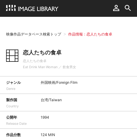
映像作品データベース検索トップ
作品情報：恋人たちの食卓
恋人たちの食卓
恋人たちの食卓
Eat Drink Man Woman ／ 飲食男女
ジャンル
外国映画/Foreign Film
Genre
製作国
台湾/Taiwan
Country
公開年
1994
Release Date
作品分数
124 MIN