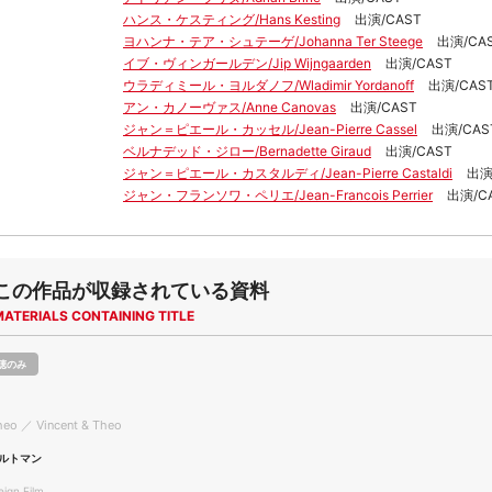
ハンス・ケスティング/Hans Kesting
出演/CAST
ヨハンナ・テア・シュテーゲ/Johanna Ter Steege
出演/CA
イブ・ヴィンガールデン/Jip Wijngaarden
出演/CAST
ウラディミール・ヨルダノフ/Wladimir Yordanoff
出演/CAS
アン・カノーヴァス/Anne Canovas
出演/CAST
ジャン＝ピエール・カッセル/Jean-Pierre Cassel
出演/CAS
ベルナデッド・ジロー/Bernadette Giraud
出演/CAST
ジャン＝ピエール・カスタルディ/Jean-Pierre Castaldi
出演
ジャン・フランソワ・ペリエ/Jean-Francois Perrier
出演/C
この作品が収録されている資料
MATERIALS CONTAINING TITLE
聴のみ
heo ／ Vincent & Theo
ルトマン
gn Film