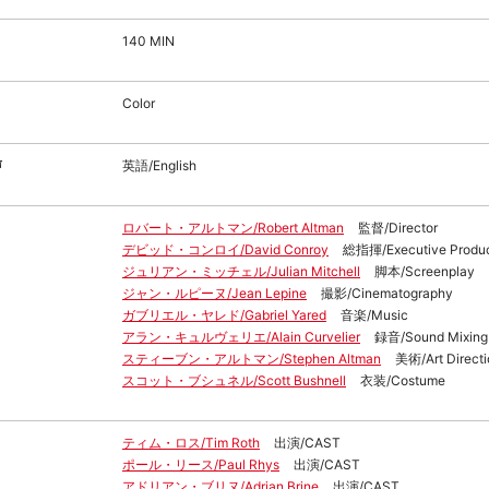
140 MIN
Color
声
英語/English
ロバート・アルトマン/Robert Altman
監督/Director
デビッド・コンロイ/David Conroy
総指揮/Executive Produ
ジュリアン・ミッチェル/Julian Mitchell
脚本/Screenplay
ジャン・ルピーヌ/Jean Lepine
撮影/Cinematography
ガブリエル・ヤレド/Gabriel Yared
音楽/Music
アラン・キュルヴェリエ/Alain Curvelier
録音/Sound Mixing
スティーブン・アルトマン/Stephen Altman
美術/Art Directi
スコット・ブシュネル/Scott Bushnell
衣装/Costume
ティム・ロス/Tim Roth
出演/CAST
ポール・リース/Paul Rhys
出演/CAST
アドリアン・ブリヌ/Adrian Brine
出演/CAST