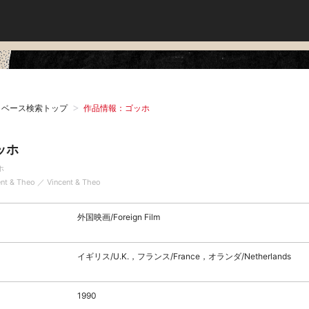
タベース検索トップ
作品情報：ゴッホ
ッホ
ホ
ent & Theo ／ Vincent & Theo
外国映画/Foreign Film
イギリス/U.K.，フランス/France，オランダ/Netherlands
1990