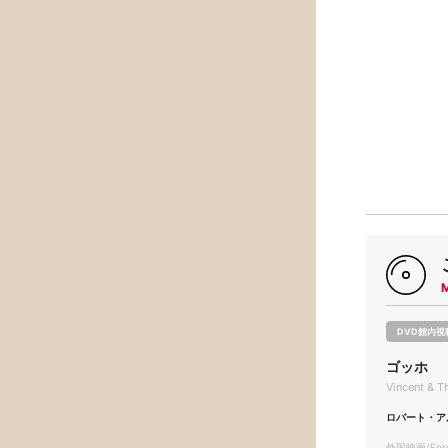
DVD館内視
ゴッホ
Vincent & T
ロバート・ア
外国映画/Forei