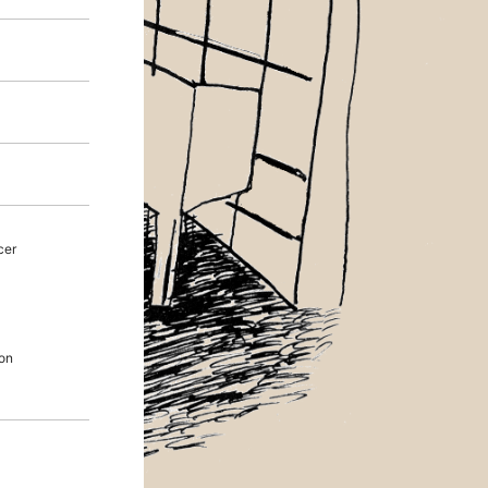
cer
on