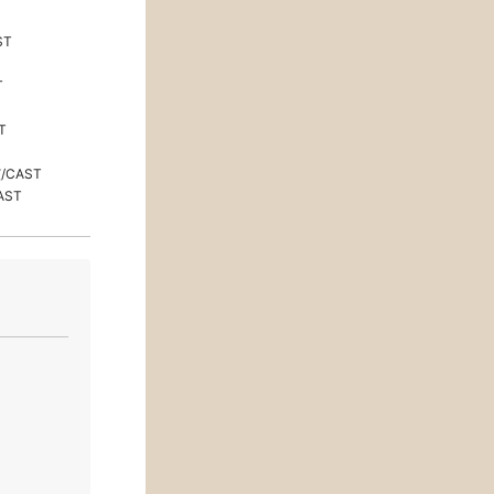
ST
T
T
/CAST
AST