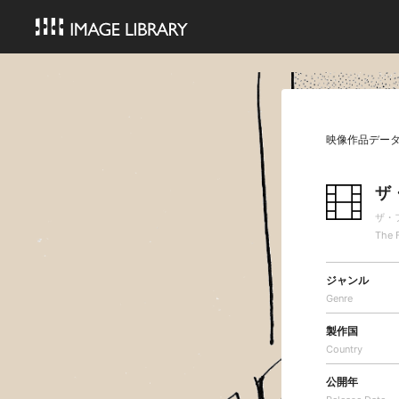
映像作品デー
ザ
ザ・
The 
ジャンル
Genre
製作国
Country
公開年