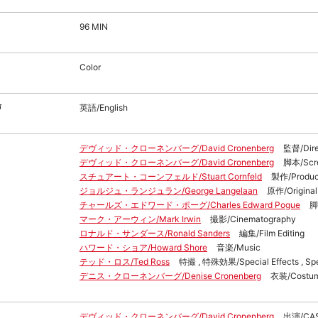
96 MIN
Color
声
英語/English
デヴィッド・クローネンバーグ/David Cronenberg
監督/Dire
デヴィッド・クローネンバーグ/David Cronenberg
脚本/Scr
スチュアート・コーンフェルド/Stuart Cornfeld
製作/Produc
ジョルジュ・ランジュラン/George Langelaan
原作/Original
チャールズ・エドワード・ポーグ/Charles Edward Pogue
脚
マーク・アーウィン/Mark Irwin
撮影/Cinematography
ロナルド・サンダース/Ronald Sanders
編集/Film Editing
ハワード・ショア/Howard Shore
音楽/Music
テッド・ロス/Ted Ross
特撮 , 特殊効果/Special Effects , Spec
デニス・クローネンバーグ/Denise Cronenberg
衣装/Costu
デヴィッド・クローネンバーグ/David Cronenberg
出演/CA