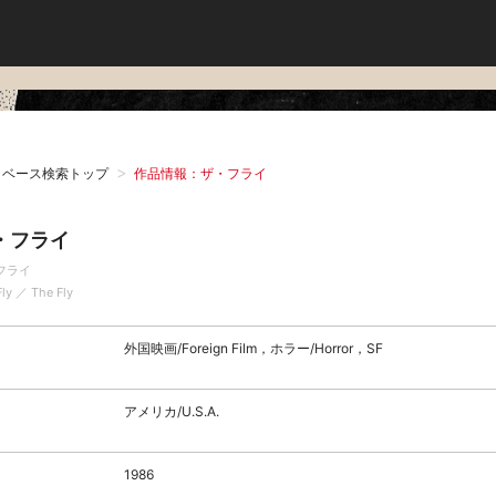
タベース検索トップ
作品情報：ザ・フライ
・フライ
フライ
Fly ／ The Fly
外国映画/Foreign Film，ホラー/Horror，SF
アメリカ/U.S.A.
1986