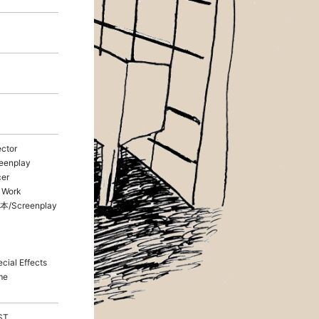
ctor
eenplay
er
 Work
本/Screenplay
ial Effects
me
ST