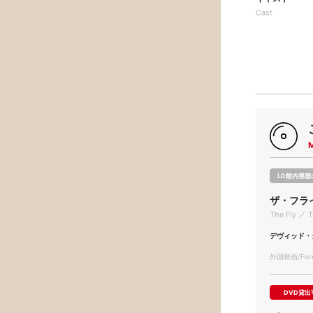
Cast
LD館内視聴
ザ・フラ
The Fly ／ T
デヴィッド・
外国映画/Forei
DVD貸出