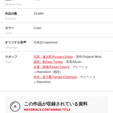
Release Date
作品分数
29 MIN
Runtime
カラー
Color
Color
オリジナル音声
日本語/Japanese
Language
スタッフ
司馬 遼太郎/Ryotaro Shiba
原作/Original Work
冨田 勲/Isao Tomita
音楽/Music
Staff
古屋 和雄/Kazuo Furuya
ナレーショ
ン/Narration（朗読）
岸本 多万重/Tamae Kishimoto
ナレーショ
ン/Narration
この作品が収録されている資料
MATERIALS CONTAINING TITLE