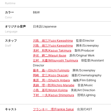
Runtime
カラー
B&W
Color
オリジナル音声
日本語/Japanese
Language
スタッフ
川島 雄三/Yuzo Kawashima
監督/Director
川島 雄三/Yuzo Kawashima
脚本/Screenplay
Staff
滝村 和男/Kazuo Takimura
製作/Producer
井伏 鱒二/Masuji Ibuse
原作/Original Work
辻村 光慶/Mitsuyoshi Tsujimura
助監督/Assistant
Director
藤本 義一/Giichi Fujimoto
脚本/Screenplay
岡崎 宏三/Kozo Okazaki
撮影/Cinematography
庵原 周一/Shuichi Anbara
編集/Film Editing
真鍋 理一郎/Riichiro Manabe
音楽/Music
小島 基司/Motoji Kojima
美術/Art Direction
下村 一夫/Kazuo Shimomura
照明/Lighting
キャスト
フランキー 堺/Frankie Sakai
出演/CAST