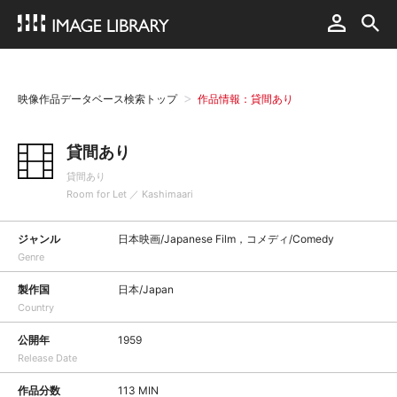
映像作品データベース検索トップ
作品情報：貸間あり
貸間あり
貸間あり
Room for Let ／ Kashimaari
ジャンル
日本映画/Japanese Film，コメディ/Comedy
Genre
製作国
日本/Japan
Country
公開年
1959
Release Date
作品分数
113 MIN