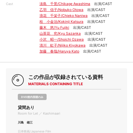
淡島 千景/Chikage Awashima
出演/CAST
Cast
乙羽 信子/Nobuko Otowa
出演/CAST
浪花 千栄子/Chieko Naniwa
出演/CAST
桂 小金治/Kokinji Katsura
出演/CAST
藤木 悠/Yu Fujiki
出演/CAST
山茶花 究/Kyu Sazanka
出演/CAST
小沢 昭一/Shoichi Ozawa
出演/CAST
清川 虹子/Nijiko Kiyokawa
出演/CAST
加藤 春哉/Haruya Kato
出演/CAST
この作品が収録されている資料
MATERIALS CONTAINING TITLE
DVD館内視聴のみ
貸間あり
Room for Let ／ Kashimaari
川島 雄三
日本映画/Japanese Film