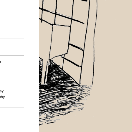
r
ay
phy