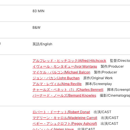
83 MIN
B&W
声
英語/English
アルフレッド・ヒッチコック/Alfred Hitchcock
監督/Directo
イヴォール・モンタギュー/Ivor Montagu
製作/Producer
マイケル・バルコン/Michael Balcon
製作/Producer
ジョン・バカン/John Buchan
原作/Original Work
アルマ・レヴィル/Alma Reville
脚本/Screenplay
チャールズ・ベネット（1）/Charles Bennett
脚本/Screenpl
バーナード・ノールズ/Bernard Knowles
撮影/Cinematogra
ロバート・ドーナット/Robert Donat
出演/CAST
マデリーン・キャロル/Madeleine Carroll
出演/CAST
ペギー・アシュクロフト/Peggy Ashcroft
出演/CAST
ヘレン・ヘイ/Helen Haye
出演/CAST