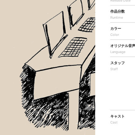
Release Date
作品分数
Runtime
カラー
Color
オリジナル音
Language
スタッフ
Staff
キャスト
Cast