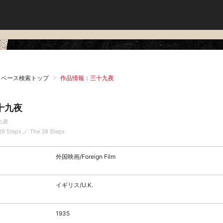
タベース検索トップ
作品情報：三十九夜
十九夜
九夜
39 Steps ／ The 39 Steps
外国映画/Foreign Film
イギリス/U.K.
1935