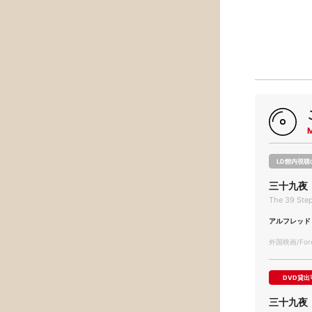
LD館内視聴
三十九夜
The 39 Ste
アルフレッド
外国映画/Forei
DVD貸出
三十九夜