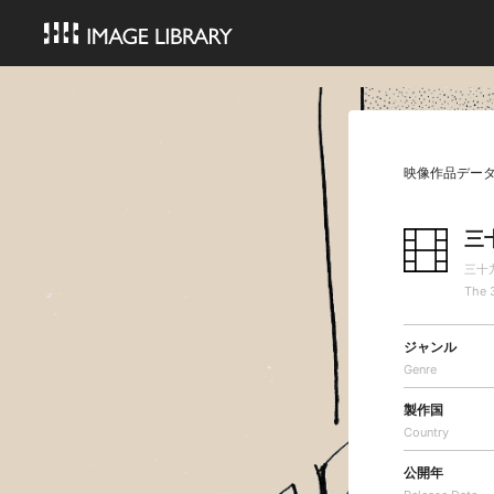
映像作品デー
三
三十
The 
ジャンル
Genre
製作国
Country
公開年