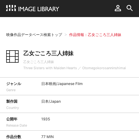
映像作品データベース検索トップ
作品情報：乙女ごころ三人姉妹
乙女ごころ三人姉妹
乙女ごころ三人姉妹
Three Sisters with Maiden Hearts ／ Otomegokorosanninshimai
ジャンル
日本映画/Japanese Film
Genre
製作国
日本/Japan
Country
公開年
1935
Release Date
作品分数
77 MIN