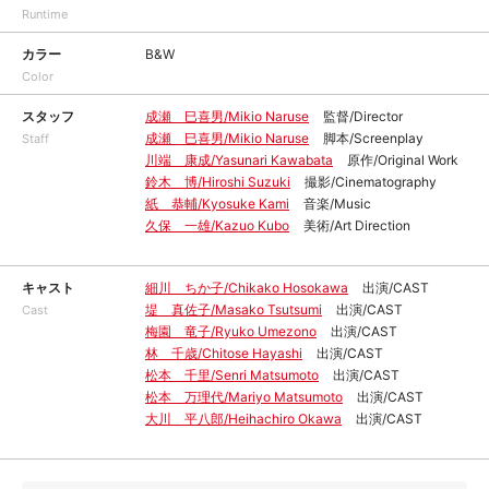
Runtime
カラー
B&W
Color
スタッフ
成瀬 巳喜男/Mikio Naruse
監督/Director
成瀬 巳喜男/Mikio Naruse
脚本/Screenplay
Staff
川端 康成/Yasunari Kawabata
原作/Original Work
鈴木 博/Hiroshi Suzuki
撮影/Cinematography
紙 恭輔/Kyosuke Kami
音楽/Music
久保 一雄/Kazuo Kubo
美術/Art Direction
キャスト
細川 ちか子/Chikako Hosokawa
出演/CAST
堤 真佐子/Masako Tsutsumi
出演/CAST
Cast
梅園 竜子/Ryuko Umezono
出演/CAST
林 千歳/Chitose Hayashi
出演/CAST
松本 千里/Senri Matsumoto
出演/CAST
松本 万理代/Mariyo Matsumoto
出演/CAST
大川 平八郎/Heihachiro Okawa
出演/CAST