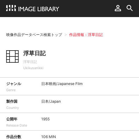
映像作品データベース検索トップ
作品情報：浮草日記
浮草日記
浮草日記
Ukikusanikki
ジャンル
日本映画/Japanese Film
Genre
製作国
日本/Japan
Country
公開年
1955
Release Date
作品分数
106 MIN