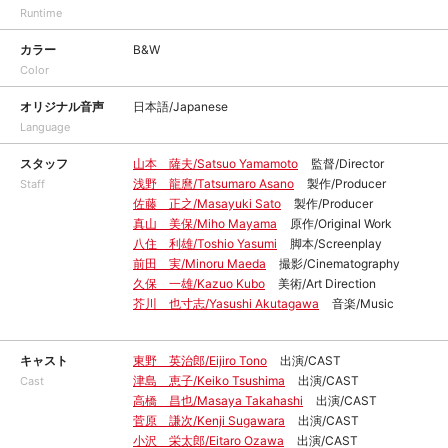
Runtime
カラー
B&W
Color
オリジナル音声
日本語/Japanese
Language
スタッフ
山本 薩夫/Satsuo Yamamoto
監督/Director
浅野 龍麿/Tatsumaro Asano
製作/Producer
Staff
佐藤 正之/Masayuki Sato
製作/Producer
真山 美保/Miho Mayama
原作/Original Work
八住 利雄/Toshio Yasumi
脚本/Screenplay
前田 実/Minoru Maeda
撮影/Cinematography
久保 一雄/Kazuo Kubo
美術/Art Direction
芥川 也寸志/Yasushi Akutagawa
音楽/Music
キャスト
東野 英治郎/Eijiro Tono
出演/CAST
津島 恵子/Keiko Tsushima
出演/CAST
Cast
高橋 昌也/Masaya Takahashi
出演/CAST
菅原 謙次/Kenji Sugawara
出演/CAST
小沢 栄太郎/Eitaro Ozawa
出演/CAST