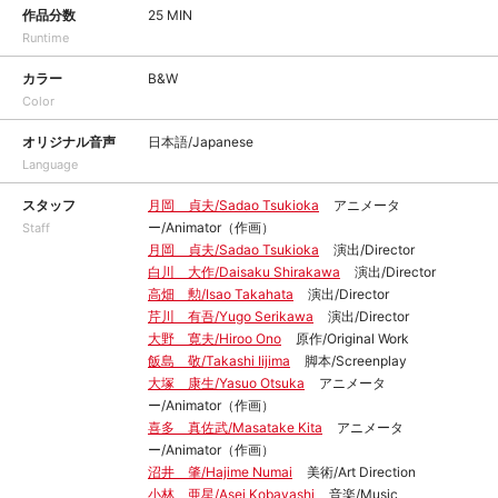
作品分数
25 MIN
Runtime
カラー
B&W
Color
オリジナル音声
日本語/Japanese
Language
スタッフ
月岡 貞夫/Sadao Tsukioka
アニメータ
ー/Animator（作画）
Staff
月岡 貞夫/Sadao Tsukioka
演出/Director
白川 大作/Daisaku Shirakawa
演出/Director
高畑 勲/Isao Takahata
演出/Director
芹川 有吾/Yugo Serikawa
演出/Director
大野 寛夫/Hiroo Ono
原作/Original Work
飯島 敬/Takashi Iijima
脚本/Screenplay
大塚 康生/Yasuo Otsuka
アニメータ
ー/Animator（作画）
喜多 真佐武/Masatake Kita
アニメータ
ー/Animator（作画）
沼井 肇/Hajime Numai
美術/Art Direction
小林 亜星/Asei Kobayashi
音楽/Music