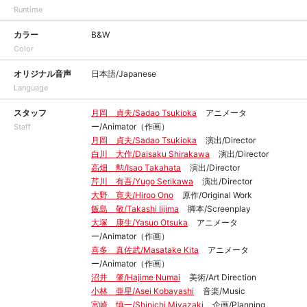
Runtime
カラー
B&W
Color
オリジナル音声
日本語/Japanese
Language
スタッフ
月岡 貞夫/Sadao Tsukioka
アニメータ
ー/Animator（作画）
Staff
月岡 貞夫/Sadao Tsukioka
演出/Director
白川 大作/Daisaku Shirakawa
演出/Director
高畑 勲/Isao Takahata
演出/Director
芹川 有吾/Yugo Serikawa
演出/Director
大野 寛夫/Hiroo Ono
原作/Original Work
飯島 敬/Takashi Iijima
脚本/Screenplay
大塚 康生/Yasuo Otsuka
アニメータ
ー/Animator（作画）
喜多 真佐武/Masatake Kita
アニメータ
ー/Animator（作画）
沼井 肇/Hajime Numai
美術/Art Direction
小林 亜星/Asei Kobayashi
音楽/Music
宮崎 慎一/Shinichi Miyazaki
企画/Planning