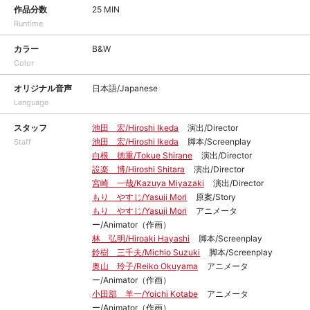
作品分数
25 MIN
Runtime
カラー
B&W
Color
オリジナル音声
日本語/Japanese
Language
スタッフ
池田 宏/Hiroshi Ikeda
演出/Director
池田 宏/Hiroshi Ikeda
脚本/Screenplay
Staff
白根 徳重/Tokue Shirane
演出/Director
設楽 博/Hiroshi Shitara
演出/Director
宮崎 一哉/Kazuya Miyazaki
演出/Director
もり やすじ/Yasuji Mori
原案/Story
もり やすじ/Yasuji Mori
アニメータ
ー/Animator（作画）
林 弘明/Hiroaki Hayashi
脚本/Screenplay
鈴樹 三千夫/Michio Suzuki
脚本/Screenplay
奥山 玲子/Reiko Okuyama
アニメータ
ー/Animator（作画）
小田部 羊一/Yoichi Kotabe
アニメータ
ー/Animator（作画）