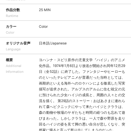
作品分数
25 MIN
Runtime
カラー
Color
Color
オリジナル音声
日本語/Japanese
Language
概要
ヨハンナ・スピリ原作の児童文学『ハイジ』のアニメ
化作品。1974年1月6日より放送が開始され同年12月29
Additional
日（全52話）に終了した。ファンタジーやヒーローも
Information
のといったテレビアニメが普通だった当時としては、
画期的といえる海外へのロケハンによる徹底した写実
描写が追求された。アルプスのアルムに住む祖父の元
に預けられた少女ハイジの成長と、周囲の人々との交
流を描く。 第29話のストーリー：おばあさまに連れら
れて森へピクニックにやって来たハイジとクララは、
森の動物や牧場のヤギたちと時間の経つのも忘れて遊
びまわった。しかしクララは、一人で森や野原を走り
回るハイジの姿を見て脚の悪い自分が悲しくなり、突
然家に帰ると言って怒り出してしまうのだった。