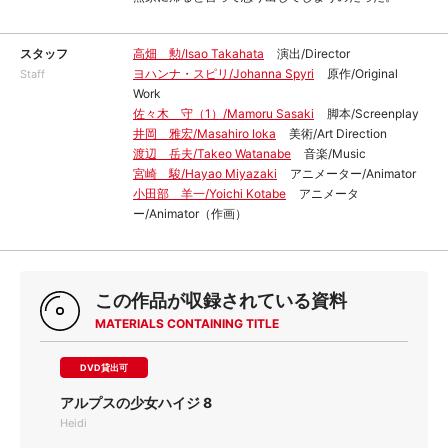
スタッフ
高畑 勲/Isao Takahata
演出/Director
ヨハンナ・スピリ/Johanna Spyri
原作/Original
Staff
Work
佐々木 守（1）/Mamoru Sasaki
脚本/Screenplay
井岡 雅宏/Masahiro Ioka
美術/Art Direction
渡辺 岳夫/Takeo Watanabe
音楽/Music
宮崎 駿/Hayao Miyazaki
アニメーター/Animator
小田部 羊一/Yoichi Kotabe
アニメータ
ー/Animator（作画）
この作品が収録されている資料
MATERIALS CONTAINING TITLE
DVD貸出可
アルプスの少女ハイジ 8
Heidi