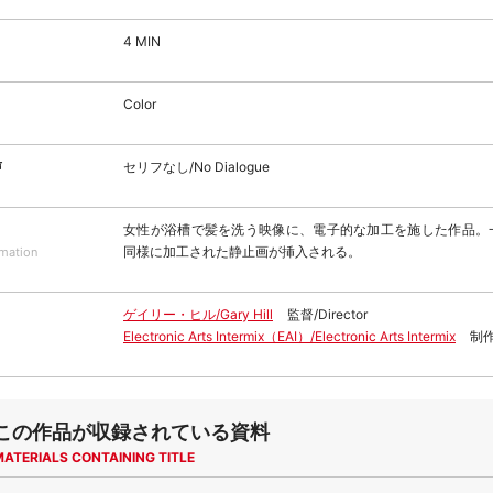
4 MIN
Color
声
セリフなし/No Dialogue
女性が浴槽で髪を洗う映像に、電子的な加工を施した作品。
同様に加工された静止画が挿入される。
rmation
ゲイリー・ヒル/Gary Hill
監督/Director
Electronic Arts Intermix（EAI）/Electronic Arts Intermix
制作
この作品が収録されている資料
MATERIALS CONTAINING TITLE