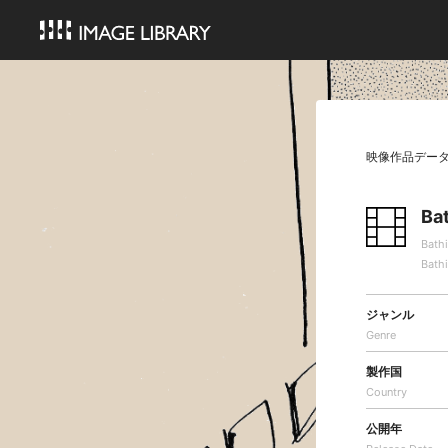
映像作品デー
Ba
Bath
Bath
ジャンル
Genre
製作国
Country
公開年