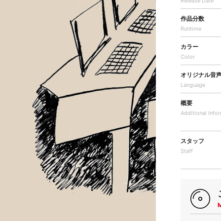
Release Date
作品分数
Runtime
カラー
Color
オリジナル音
Language
概要
Additional
Info
スタッフ
Staff