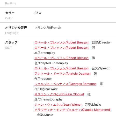
Runtime
カラー
B&W
Color
オリジナル音声
フランス語/French
Language
スタッフ
ロベール・ブレッソン/Robert Bresson
監督/Director
ロベール・ブレッソン/Robert Bresson
脚
Staff
本/Screenplay
ロベール・ブレッソン/Robert Bresson
脚
色/Adapted Screenplay
ロベール・ブレッソン/Robert Bresson
台詞/Speech
アナトール・ドーマン/Anatole Dauman
製
作/Producer
ジョルジュ・ベルナノス/Georges Bernanos
原
作/Original Work
ギスラン・クロケ/Ghislain Cloquet
撮
影/Cinematography
ジャン・ウィエネル/Jean Wiener
音楽/Music
クラウディオ・モンテヴェルディ/Claudio Monteverdi
音楽/Music