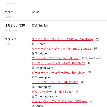
Runtime
カラー
Color
Color
オリジナル音声
英語/English
Language
スタッフ
スティーヴン・スピルバーグ/Steven Spielberg
監
督/Director
Staff
リチャード・D・ザナック/Richard D. Zanuck
製
作/Producer
デヴィッド・ブラウン/David Brown
製作/Producer
ピーター・ベンチュリー/Peter Benchley
原
作/Original Work
ピーター・ベンチュリー/Peter Benchley
脚
本/Screenplay
カール・ゴッドリーブ/Carl Gottlieb
脚
本/Screenplay
ビル・バトラー（1）/Bill Butler
撮
影/Cinematography
ジョン・ウィリアムズ（1）/John Williams
音
楽/Music