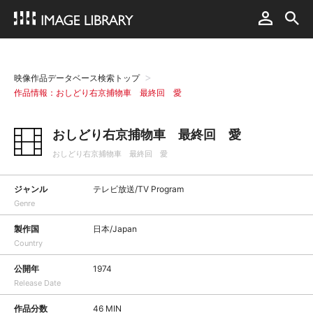
映像作品データベース検索トップ
作品情報：おしどり右京捕物車 最終回 愛
おしどり右京捕物車 最終回 愛
おしどり右京捕物車 最終回 愛
ジャンル
テレビ放送/TV Program
Genre
製作国
日本/Japan
Country
公開年
1974
Release Date
作品分数
46 MIN