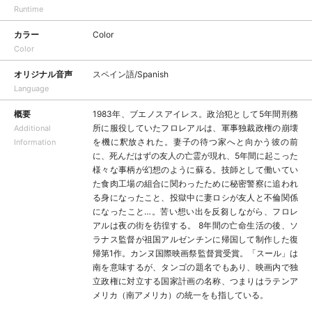
Runtime
カラー
Color
Color
オリジナル音声
スペイン語/Spanish
Language
概要
1983年、ブエノスアイレス。政治犯として5年間刑務
所に服役していたフロレアルは、軍事独裁政権の崩壊
Additional
を機に釈放された。妻子の待つ家へと向かう彼の前
Information
に、死んだはずの友人の亡霊が現れ、5年間に起こった
様々な事柄が幻想のように蘇る。技師として働いてい
た食肉工場の組合に関わったために秘密警察に追われ
る身になったこと、投獄中に妻ロシが友人と不倫関係
になったこと…。苦い想い出を反芻しながら、フロレ
アルは夜の街を彷徨する。 8年間の亡命生活の後、ソ
ラナス監督が祖国アルゼンチンに帰国して制作した復
帰第1作。カンヌ国際映画祭監督賞受賞。「スール」は
南を意味するが、タンゴの題名でもあり、映画内で独
立政権に対立する国家計画の名称、つまりはラテンア
メリカ（南アメリカ）の統一をも指している。