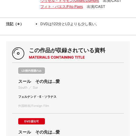
ウリセル・ドゥモン/Ulises Dumont
出演/CAST
フィト・パエス/Fito Paes
出演/CAST
注記（※）
DVDは122分とLDよりも少し長い。
この作品が収録されている資料
MATERIALS CONTAINING TITLE
LD館内視聴のみ
スール その先は…愛
South ／ Sur
フェルナンド・E・ソラナス
外国映画/Foreign Film
DVD貸出可
スール その先は…愛