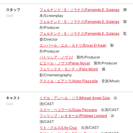
スタッフ
フェルナンド・E・ソラナス/Fernando E. Solanas
脚
本/Screenplay
Staff
フェルナンド・E・ソラナス/Fernando E. Solanas
製
作/Producer
フェルナンド・E・ソラナス/Fernando E. Solanas
監
督/Director
エンバール・エル・カドリ/Envar El Kadri
製
作/Producer
パトリシア・ノヴァ/
製作/Producer
ピエール・ノヴァ/Pierre Novat
製作/Producer
フェリックス・モンティ/Felix Monti
撮
影/Cinematography
アストル・ピアソラ/Astor Piazzolla
音楽/Music
キャスト
ミゲル・アンヘル・ソラ/Miguel Angel Sola
出
演/CAST
Cast
ススー・ペコラーロ/Susu Pecoraro
出演/CAST
フィリップ・レオタール/Philippe Leotard
出
演/CAST
リト・クルス/Lito Cruz
出演/CAST