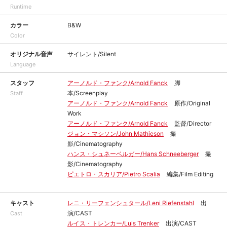
Runtime
カラー
B&W
Color
オリジナル音声
サイレント/Silent
Language
スタッフ
アーノルド・ファンク/Arnold Fanck
脚
本/Screenplay
Staff
アーノルド・ファンク/Arnold Fanck
原作/Original
Work
アーノルド・ファンク/Arnold Fanck
監督/Director
ジョン・マシソン/John Mathieson
撮
影/Cinematography
ハンス・シュネーベルガー/Hans Schneeberger
撮
影/Cinematography
ピエトロ・スカリア/Pietro Scalia
編集/Film Editing
キャスト
レニ・リーフェンシュタール/Leni Riefenstahl
出
演/CAST
Cast
ルイス・トレンカー/Luis Trenker
出演/CAST