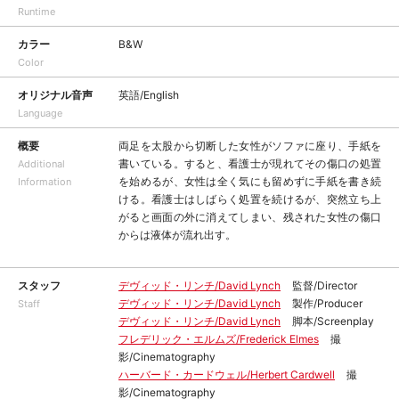
Runtime
カラー
B&W
Color
オリジナル音声
英語/English
Language
概要
両足を太股から切断した女性がソファに座り、手紙を
書いている。すると、看護士が現れてその傷口の処置
Additional
を始めるが、女性は全く気にも留めずに手紙を書き続
Information
ける。看護士はしばらく処置を続けるが、突然立ち上
がると画面の外に消えてしまい、残された女性の傷口
からは液体が流れ出す。
スタッフ
デヴィッド・リンチ/David Lynch
監督/Director
デヴィッド・リンチ/David Lynch
製作/Producer
Staff
デヴィッド・リンチ/David Lynch
脚本/Screenplay
フレデリック・エルムズ/Frederick Elmes
撮
影/Cinematography
ハーバード・カードウェル/Herbert Cardwell
撮
影/Cinematography