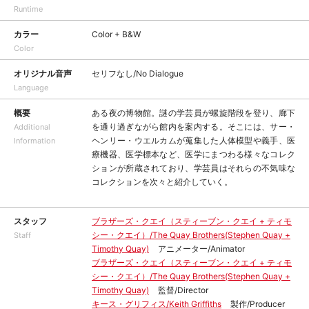
Runtime
カラー
Color + B&W
Color
オリジナル音声
セリフなし/No Dialogue
Language
概要
ある夜の博物館。謎の学芸員が螺旋階段を登り、廊下
を通り過ぎながら館内を案内する。そこには、サー・
Additional
ヘンリー・ウエルカムが蒐集した人体模型や義手、医
Information
療機器、医学標本など、医学にまつわる様々なコレク
ションが所蔵されており、学芸員はそれらの不気味な
コレクションを次々と紹介していく。
スタッフ
ブラザーズ・クエイ（スティーブン・クエイ + ティモ
シー・クエイ）/The Quay Brothers(Stephen Quay +
Staff
Timothy Quay)
アニメーター/Animator
ブラザーズ・クエイ（スティーブン・クエイ + ティモ
シー・クエイ）/The Quay Brothers(Stephen Quay +
Timothy Quay)
監督/Director
キース・グリフィス/Keith Griffiths
製作/Producer