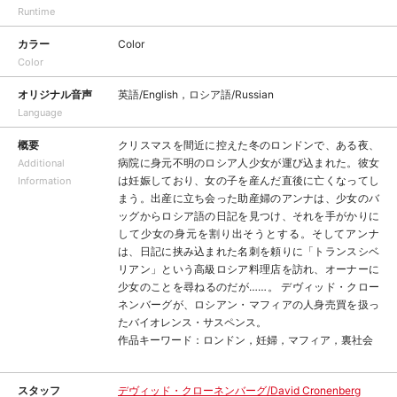
Runtime
カラー
Color
Color
オリジナル音声
英語/English，ロシア語/Russian
Language
概要
クリスマスを間近に控えた冬のロンドンで、ある夜、
病院に身元不明のロシア人少女が運び込まれた。彼女
Additional
は妊娠しており、女の子を産んだ直後に亡くなってし
Information
まう。出産に立ち会った助産婦のアンナは、少女のバ
ッグからロシア語の日記を見つけ、それを手がかりに
して少女の身元を割り出そうとする。そしてアンナ
は、日記に挟み込まれた名刺を頼りに「トランスシベ
リアン」という高級ロシア料理店を訪れ、オーナーに
少女のことを尋ねるのだが……。 デヴィッド・クロー
ネンバーグが、ロシアン・マフィアの人身売買を扱っ
たバイオレンス・サスペンス。
作品キーワード：ロンドン，妊婦，マフィア，裏社会
スタッフ
デヴィッド・クローネンバーグ/David Cronenberg