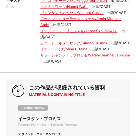
キャスト
ヴィゴ・モーテンセン/Viggo Mortensen
出演/CAST
ナオミ・ワッツ/Naomi Watts
出演/CAST
Cast
ヴァンサン・カッセル/Vincent Cassel
出演/CAST
アーミン・ミューラー＝スタール/Armin Mueller-
Stahl
出演/CAST
イエジー・スコリモフスキ/Jerzy Skolimowski
出
演/CAST
シニード・キューザック/Sinead Cusack
出演/CAST
ミナ・E・ミナ/Mina E. Mina
出演/CAST
サラ＝ジャンヌ・ラブロッセ/Sarah-Jeanne Labrosse
出演/CAST
この作品が収録されている資料
MATERIALS CONTAINING TITLE
DVD館内視聴のみ
イースタン・プロミス
Eastern Promises ／ Eastern Promises
デヴィッド・クローネンバーグ