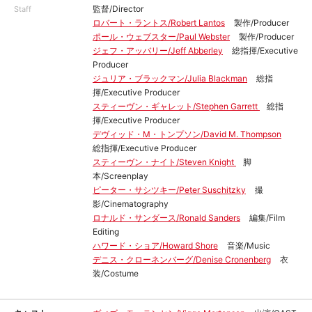
監督/Director
Staff
ロバート・ラントス/Robert Lantos
製作/Producer
ポール・ウェブスター/Paul Webster
製作/Producer
ジェフ・アッバリー/Jeff Abberley
総指揮/Executive
Producer
ジュリア・ブラックマン/Julia Blackman
総指
揮/Executive Producer
スティーヴン・ギャレット/Stephen Garrett
総指
揮/Executive Producer
デヴィッド・М・トンプソン/David M. Thompson
総指揮/Executive Producer
スティーヴン・ナイト/Steven Knight
脚
本/Screenplay
ピーター・サシツキー/Peter Suschitzky
撮
影/Cinematography
ロナルド・サンダース/Ronald Sanders
編集/Film
Editing
ハワード・ショア/Howard Shore
音楽/Music
デニス・クローネンバーグ/Denise Cronenberg
衣
装/Costume