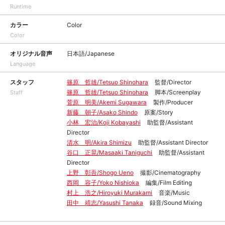
Runtime
カラー
Color
Color
オリジナル音声
日本語/Japanese
Language
スタッフ
篠原 哲雄/Tetsuo Shinohara
監督/Director
篠原 哲雄/Tetsuo Shinohara
脚本/Screenplay
Staff
菅原 明美/Akemi Sugawara
製作/Producer
新藤 朝子/Asako Shindo
原案/Story
小林 宏治/Koji Kobayashi
助監督/Assistant
Director
清水 明/Akira Shimizu
助監督/Assistant Director
谷口 正晃/Masaaki Taniguchi
助監督/Assistant
Director
上野 彰吾/Shogo Ueno
撮影/Cinematography
西岡 容子/Yoko Nishioka
編集/Film Editing
村上 浩之/Hiroyuki Murakami
音楽/Music
田中 靖志/Yasushi Tanaka
録音/Sound Mixing