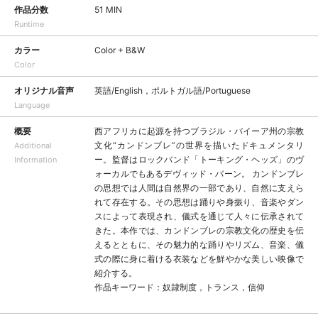
作品分数
51 MIN
Runtime
カラー
Color + B&W
Color
オリジナル音声
英語/English，ポルトガル語/Portuguese
Language
概要
西アフリカに起源を持つブラジル・バイーア州の宗教
文化“カンドンブレ”の世界を描いたドキュメンタリ
Additional
ー。監督はロックバンド「トーキング・ヘッズ」のヴ
Information
ォーカルでもあるデヴィッド・バーン。 カンドンブレ
の思想では人間は自然界の一部であり、自然に支えら
れて存在する。その思想は踊りや身振り、音楽やダン
スによって表現され、儀式を通じて人々に伝承されて
きた。本作では、カンドンブレの宗教文化の歴史を伝
えるとともに、その魅力的な踊りやリズム、音楽、儀
式の際に身に着ける衣装などを鮮やかな美しい映像で
紹介する。
作品キーワード：奴隷制度，トランス，信仰