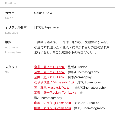
Runtime
カラー
Color + B&W
Color
オリジナル音声
日本語/Japanese
Language
概要
「微笑う銀河系」三部作・地の巻。 失語症の少年が、
小道ですれ違った＜麗人＞に導かれ自らの血の流れを
Additional
遡行すると、そこは戒厳令下の韓国だった…。
Information
スタッフ
金井 勝/Katsu Kanai
監督/Director
金井 勝/Katsu Kanai
撮影/Cinematography
Staff
金井 勝/Katsu Kanai
脚本/Screenplay
むささび童子/Musasabi Doji
脚本/Screenplay
亘 真幸/Masayuki Watari
撮影/Cinematography
富塚 良一/Ryoichi Tomizuka
撮
影/Cinematography
山崎 佑次/Yuji Yamazaki
美術/Art Direction
山崎 佑次/Yuji Yamazaki
撮影/Cinematography