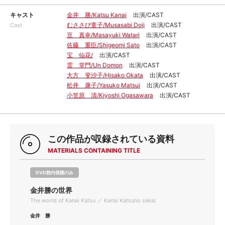
キャスト
金井 勝/Katsu Kanai
出演/CAST
むささび童子/Musasabi Doji
出演/CAST
Cast
亘 真幸/Masayuki Watari
出演/CAST
佐藤 重臣/Shigeomi Sato
出演/CAST
宝 仙花/
出演/CAST
雲 堂門/Un Domon
出演/CAST
大方 斐沙子/Hisako Okata
出演/CAST
松井 康子/Yasuko Matsui
出演/CAST
小笠原 清/Kiyoshi Ogasawara
出演/CAST
この作品が収録されている資料
MATERIALS CONTAINING TITLE
DVD館内視聴のみ
金井勝の世界
The world of Kanai Katsu ／ Kanai Katsuno sekai
金井 勝