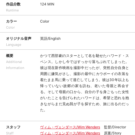
作品分数
124 MIN
Runtime
カラー
Color
Color
オリジナル音声
英語/English
Language
概要
かつて西部劇のスターとして名を馳せたハワード・ス
ペンス。しかし今ではすっかり落ちぶれてしまった。
Additional
彼は現在新作映画を撮影中だったが、突然自分自身と
Information
周囲に嫌気がさし、撮影の最中にカウボーイの衣装を
着たまま馬に乗って逃亡してしまう。彼は30年以上も
帰っていない故郷の家を訪ね、老いた母親と再会す
る。そして母親の口から、自分の子を身ごもった女性
がいたことを告げられたハワードは、希望と恐れを抱
きながらまだ見ぬ我が子を探すため、旅に出るのだっ
た。
スタッフ
ヴィム・ヴェンダース/Wim Wenders
監督/Director
ヴィム・ヴェンダース/Wim Wenders
原案/Story
Staff