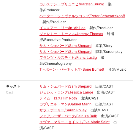
カルステン・ブリュニヒ/Karsten Brunig
製
作/Producer
ペーター・シュヴァルツコップ/Peter Schwartzkopff
製作/Producer
イン＝アー・リー/In-Ah Lee
製作/Producer
ジェレミー・トーマス/Jeremy Thomas
総指
揮/Executive Producer
サム・シェパード/Sam Shepard
原案/Story
サム・シェパード/Sam Shepard
脚本/Screenplay
フランツ・ルスティヒ/Franz Lustig
撮
影/Cinematography
T＝ボーン・バーネット/T-Bone Burnett
音楽/Music
キャスト
サム・シェパード/Sam Shepard
出演/CAST
ジェシカ・ラング/Jessica Lange
出演/CAST
Cast
ティム・ロス/Tim Roth
出演/CAST
ガブリエル・マン/Gabriel Mann
出演/CAST
サラ・ポーリー/Sarah Polley
出演/CAST
フェアルーザ・バーク/Fairuza Balk
出演/CAST
エヴァ・マリー・セイント/Eva Marie Saint
出
演/CAST