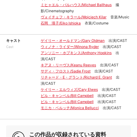
ミヒャエル・バルハウス/Michael Ballhaus
撮
影/Cinematography
ヴォイチェフ・キラール/Wojciech Kilar
音楽/Music
石岡 瑛子/Eiko Ishioka
衣装/Costume
キャスト
ゲイリー・オールドマン/Gary Oldman
出演/CAST
ウィノナ・ライダー/Winona Ryder
出演/CAST
Cast
アンソニー・ホプキンス/Anthony Hopkins
出
演/CAST
キアヌ・リーヴス/Keanu Reeves
出演/CAST
サディ・フロスト/Sadie Frost
出演/CAST
リチャード・E・グラント/Richard E. Grant
出
演/CAST
ケイリー・エルウィズ/Cary Elwes
出演/CAST
ビル・キャンベル/Bill Campbell
出演/CAST
ビル・キャンベル/Bill Campbell
出演/CAST
モニカ・ベルッチ/Monica Bellucci
出演/CAST
この作品が収録されている資料