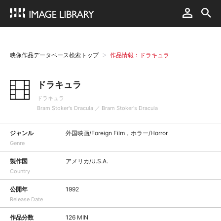
映像作品データベース検索トップ
作品情報：ドラキュラ
ドラキュラ
ドラキュラ
Bram Stoker's Dracula ／ Bram Stoker's Dracula
ジャンル
外国映画/Foreign Film，ホラー/Horror
Genre
製作国
アメリカ/U.S.A.
Country
公開年
1992
Release Date
作品分数
126 MIN