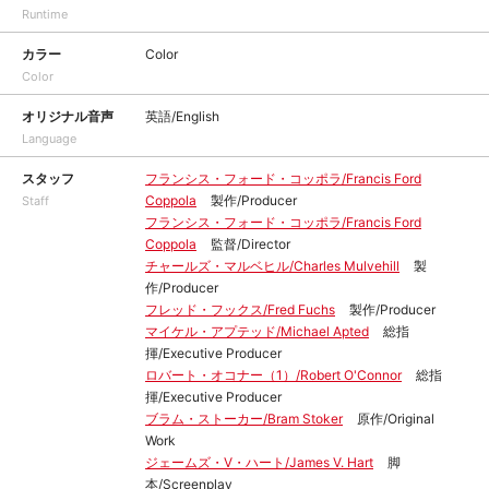
Runtime
カラー
Color
Color
オリジナル音声
英語/English
Language
スタッフ
フランシス・フォード・コッポラ/Francis Ford
Coppola
製作/Producer
Staff
フランシス・フォード・コッポラ/Francis Ford
Coppola
監督/Director
チャールズ・マルベヒル/Charles Mulvehill
製
作/Producer
フレッド・フックス/Fred Fuchs
製作/Producer
マイケル・アプテッド/Michael Apted
総指
揮/Executive Producer
ロバート・オコナー（1）/Robert O'Connor
総指
揮/Executive Producer
ブラム・ストーカー/Bram Stoker
原作/Original
Work
ジェームズ・V・ハート/James V. Hart
脚
本/Screenplay