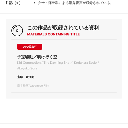
注記（※）
弁士・澤登翠による活弁音声が収録されている。
この作品が収録されている資料
MATERIALS CONTAINING TITLE
DVD貸出可
子宝騒動／明け行く空
Kid Commotion / The Dawning Sky ／ Kodakara Sodo /
Akeyuku Sora
斎藤 寅次郎
日本映画/Japanese Film