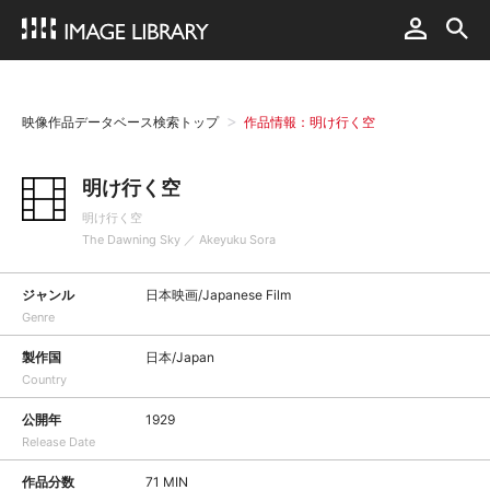
映像作品データベース検索トップ
作品情報：明け行く空
明け行く空
明け行く空
The Dawning Sky ／ Akeyuku Sora
ジャンル
日本映画/Japanese Film
Genre
製作国
日本/Japan
Country
公開年
1929
Release Date
作品分数
71 MIN