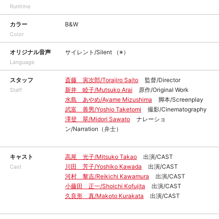
Runtime
カラー
B&W
Color
オリジナル音声
サイレント/Silent （※）
Language
スタッフ
斎藤 寅次郎/Torajiro Saito
監督/Director
新井 睦子/Mutsuko Arai
原作/Original Work
Staff
水島 あやめ/Ayame Mizushima
脚本/Screenplay
武富 善男/Yoshio Taketomi
撮影/Cinematography
澤登 翠/Midori Sawato
ナレーショ
ン/Narration（弁士）
キャスト
高尾 光子/Mitsuko Takao
出演/CAST
川田 芳子/Yoshiko Kawada
出演/CAST
Cast
河村 黎吉/Reikichi Kawamura
出演/CAST
小藤田 正一/Shoichi Kofujita
出演/CAST
久良形 真/Makoto Kurakata
出演/CAST