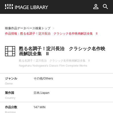
映像作品データベース検索トップ
作品情報：甦る名調子！淀川長治 クラシック名作映画解説全集 Ⅱ
甦る名調子！淀川長治 クラシック名作映
画解説全集 Ⅱ
甦る名調子！淀川長治 クラシック名作映画解説全集 Ⅱ
Nagaharu Yodogawa's Classic Film Complete Works
ジャンル
その他/Others
Genre
製作国
日本/Japan
Country
作品分数
147 MIN
Runtime