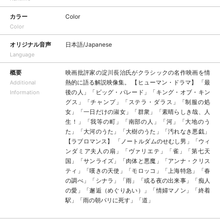
カラー
Color
Color
オリジナル音声
日本語/Japanese
Language
概要
映画批評家の淀川長治氏がクラシックの名作映画を情
熱的に語る解説映像集。 【ヒューマン・ドラマ】 「最
Additional
後の人」「ビッグ・パレード」「キング・オブ・キン
Information
グス」「チャンプ」「ステラ・ダラス」「制服の処
女」「一日だけの淑女」「群衆」「素晴らしき哉、人
生！」「我等の町」「南部の人」「河」「大地のう
た」「大河のうた」「大樹のうた」「汚れなき悪戯」
【ラブロマンス】 「ノートルダムのせむし男」「ウィ
ンダミア夫人の扇」「ヴァリエテ」「雀」「第七天
国」「サンライズ」「肉体と悪魔」「アンナ・クリス
ティ」「嘆きの天使」「モロッコ」「上海特急」「春
の調べ」「シナラ」「雨」「或る夜の出来事」「痴人
の愛」「邂逅（めぐりあい）」「情婦マノン」「終着
駅」「雨の朝パリに死す」「道」