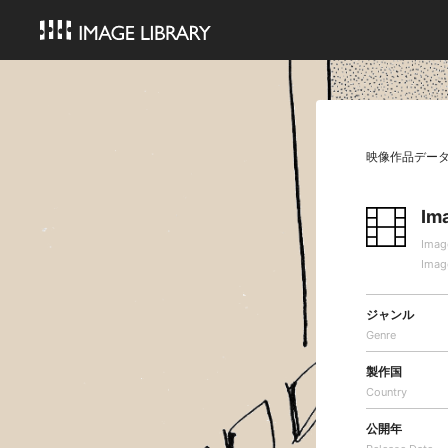
映像作品デー
Im
Imag
Imag
ジャンル
Genre
製作国
Country
公開年