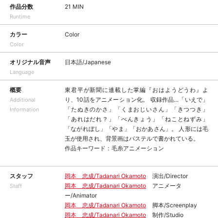
作品分数
21 MIN
Runtime
カラー
Color
Color
オリジナル音声
日本語/Japanese
Language
概要
東君平が新聞に連載した掌編『おはようどうわ』よ
り、10話をアニメーション化。 収録作品…「いえで」
Additional
「たぬきのかさ」「くまおじいさん」「きつつき」
Information
「あれはだれ？」「べんきょう」「ねことねずみ」
「ながれぼし」「やま」「おかあさん」。 人形には毛
玉が使用され、背景画はパステルで書かれている。
作品キーワード：毛糸アニメーション
スタッフ
岡本 忠成/Tadanari Okamoto
演出/Director
岡本 忠成/Tadanari Okamoto
アニメータ
Staff
ー/Animator
岡本 忠成/Tadanari Okamoto
脚本/Screenplay
岡本 忠成/Tadanari Okamoto
制作/Studio