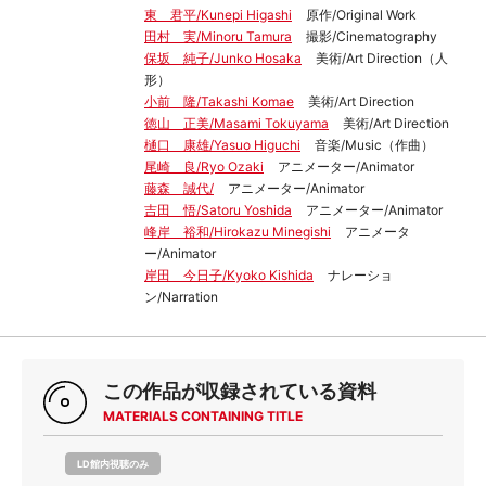
東 君平/Kunepi Higashi
原作/Original Work
田村 実/Minoru Tamura
撮影/Cinematography
保坂 純子/Junko Hosaka
美術/Art Direction（人
形）
小前 隆/Takashi Komae
美術/Art Direction
徳山 正美/Masami Tokuyama
美術/Art Direction
樋口 康雄/Yasuo Higuchi
音楽/Music（作曲）
尾崎 良/Ryo Ozaki
アニメーター/Animator
藤森 誠代/
アニメーター/Animator
吉田 悟/Satoru Yoshida
アニメーター/Animator
峰岸 裕和/Hirokazu Minegishi
アニメータ
ー/Animator
岸田 今日子/Kyoko Kishida
ナレーショ
ン/Narration
この作品が収録されている資料
MATERIALS CONTAINING TITLE
LD館内視聴のみ