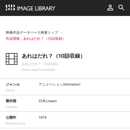
映像作品データベース検索トップ
作品情報：あれはだれ？（10話収録）
あれはだれ？（10話収録）
あれはだれ？（10話収録）
Areha dare? kitsutsuki
ジャンル
アニメーション/Animation
Genre
製作国
日本/Japan
Country
公開年
1976
Release Date