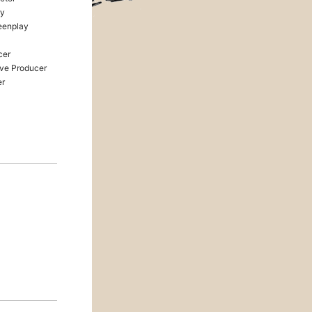
y
enplay
cer
e Producer
er