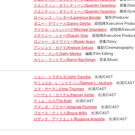
クエンティン・タランティーノ/Quentin Tarantino
原案/Stor
クエンティン・タランティーノ/Quentin Tarantino
脚本/Scre
ローレンス・ベンダー/Lawrence Bender
製作/Producer
ダニー・デヴィート/Danny DeVito
総指揮/Executive Produ
マイケル・シャンバーグ/Michael Shamberg
総指揮/Executiv
ステイシー・シャー/Stacey Sher
総指揮/Executive Produc
ロジャー・エイヴァリー/Roger Avary
原案/Story
アンジェイ・セクラ/Andrzej Sekula
撮影/Cinematography
サリー・メンケ/Sally Menke
編集/Film Editing
カリン・ラットマン/Karyn Rachtman
音楽/Music
ジョン・トラボルタ/John Travolta
出演/CAST
サミュエル・L・ジャクソン/Samuel L. Jackson
出演/CAST
ユマ・サーマン/Uma Thurman
出演/CAST
ハーヴェイ・カイテル/Harvey Keitel
出演/CAST
ティム・ロス/Tim Roth
出演/CAST
アマンダ・プラマー/Amanda Plummer
出演/CAST
ブルース・ウィリス/Bruce Willis
出演/CAST
ロザンナ・アークエット/Rosanna Arquette
出演/CAST