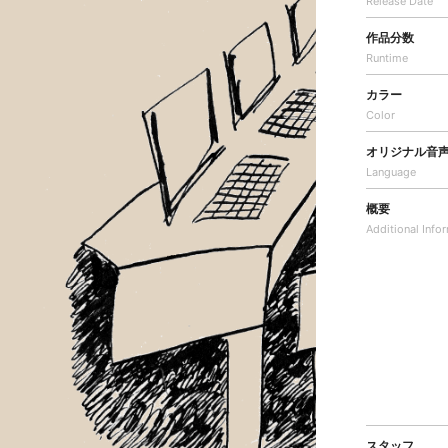
Release Date
作品分数
Runtime
カラー
Color
オリジナル音
Language
概要
Additional
Info
スタッフ