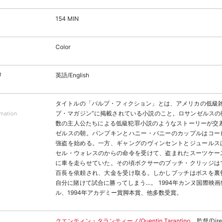
154 MIN
Color
声
英語/English
タイトルの「パルプ・フィクション」とは、アメリカの低級雑
プ・マガジン”に掲載されている小説のこと。ロサンゼルスの
rmation
数の主人公たちによる低級犯罪小説のようなストーリーが交差
ゼルスの朝。パンプキンとハニー・バニーのカップルはコー
強盗を始める。一方、ギャングのヴィンセントとジュールス
セル・ウォレスのからの命令を受けて、盗まれたスーツケー
に車を走らせていた。その頃ボクサーのブッチ・クリッジは
百長を依頼され、大金を受け取る。しかしブッチはボスを裏
自分に賭けて試合に勝ってしまう…。 1994年カンヌ国際映
ル、1994年アカデミー賞脚本賞、他多数受賞。
クエンティン・タランティーノ/Quentin Tarantino
監督/Dire