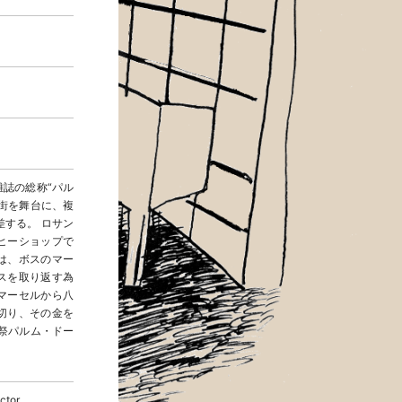
誌の総称“パル
街を舞台に、複
する。 ロサン
ヒーショップで
は、ボスのマー
スを取り返す為
マーセルから八
切り、その金を
画祭パルム・ドー
ctor