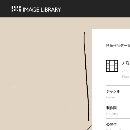
映像作品デー
パ
パル
Pulp 
ジャンル
Genre
製作国
Country
公開年