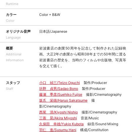
Runtime
カラー
Color + B&W
Color
オリジナル音声
日本語/Japanese
Language
概要
岩波書店の創業50周年を記念して制作された記録映
画。大正2年の創業から昭和38年までの50年間に渡る
Additional
岩波書店の歴史を、当時のフィルムや出版物、写真等
Information
を交えて描く。
スタッフ
小口 禎三/Teizo Oguchi
製作/Producer
坊野 貞男/Sadao Bono
製作/Producer
Staff
藤瀬 季彦/Suehiko Fujise
撮影/Cinematography
坂爪 栄雄/Haruo Sakatsume
撮
影/Cinematography
西尾 清/Kiyoshi Nishio
撮影/Cinematography
三善 晃/Akira Miyoshi
音楽/Music
久保田 幸雄/Yukio Kubota
録音/Sound Mixing
羽仁 進/Susumu Hani
構成/Constitution