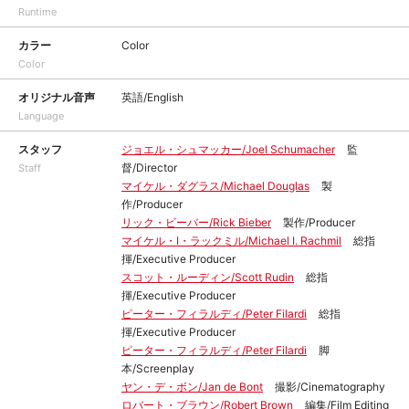
Runtime
カラー
Color
Color
オリジナル音声
英語/English
Language
スタッフ
ジョエル・シュマッカー/Joel Schumacher
監
督/Director
Staff
マイケル・ダグラス/Michael Douglas
製
作/Producer
リック・ビーバー/Rick Bieber
製作/Producer
マイケル・I・ラックミル/Michael I. Rachmil
総指
揮/Executive Producer
スコット・ルーディン/Scott Rudin
総指
揮/Executive Producer
ピーター・フィラルディ/Peter Filardi
総指
揮/Executive Producer
ピーター・フィラルディ/Peter Filardi
脚
本/Screenplay
ヤン・デ・ボン/Jan de Bont
撮影/Cinematography
ロバート・ブラウン/Robert Brown
編集/Film Editing