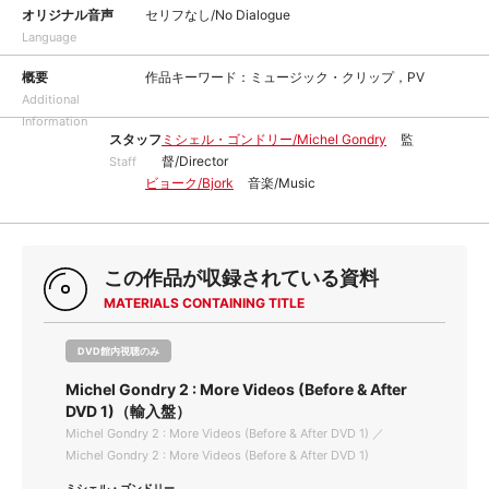
オリジナル音声
セリフなし/No Dialogue
Language
概要
作品キーワード：ミュージック・クリップ，PV
Additional
Information
スタッフ
ミシェル・ゴンドリー/Michel Gondry
監
督/Director
Staff
ビョーク/Bjork
音楽/Music
この作品が収録されている資料
MATERIALS CONTAINING TITLE
DVD館内視聴のみ
Michel Gondry 2 : More Videos (Before & After
DVD 1)（輸入盤）
Michel Gondry 2 : More Videos (Before & After DVD 1) ／
Michel Gondry 2 : More Videos (Before & After DVD 1)
ミシェル・ゴンドリー