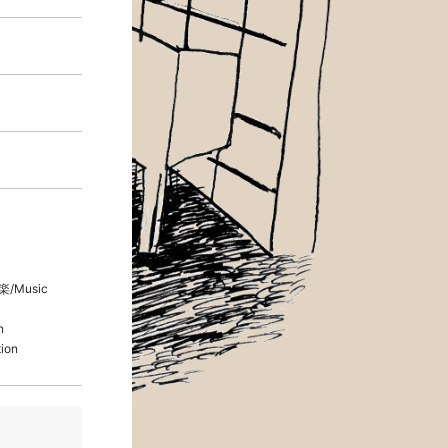
楽/Music
n
ion