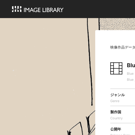
映像作品デー
B
Blu
Blue
ジャンル
Genre
製作国
Country
公開年