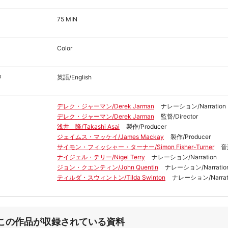
75 MIN
Color
声
英語/English
デレク・ジャーマン/Derek Jarman
ナレーション/Narration
デレク・ジャーマン/Derek Jarman
監督/Director
浅井 隆/Takashi Asai
製作/Producer
ジェイムス・マッケイ/James Mackay
製作/Producer
サイモン・フィッシャー・ターナー/Simon Fisher-Turner
音
ナイジェル・テリー/Nigel Terry
ナレーション/Narration
ジョン・クエンティン/John Quentin
ナレーション/Narratio
ティルダ・スウィントン/Tilda Swinton
ナレーション/Narrat
この作品が収録されている資料