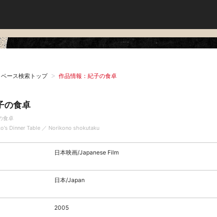
タベース検索トップ
作品情報：紀子の食卓
子の食卓
の食卓
ko's Dinner Table ／ Norikono shokutaku
日本映画/Japanese Film
日本/Japan
2005