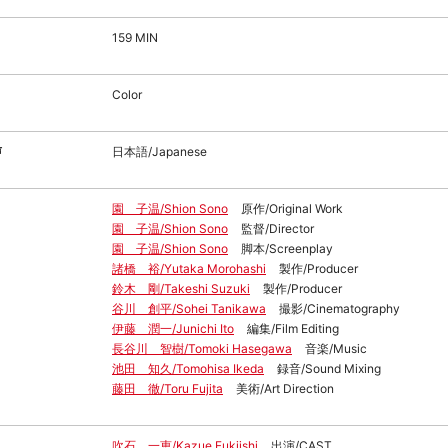
159 MIN
Color
声
日本語/Japanese
園 子温/Shion Sono
原作/Original Work
園 子温/Shion Sono
監督/Director
園 子温/Shion Sono
脚本/Screenplay
諸橋 裕/Yutaka Morohashi
製作/Producer
鈴木 剛/Takeshi Suzuki
製作/Producer
谷川 創平/Sohei Tanikawa
撮影/Cinematography
伊藤 潤一/Junichi Ito
編集/Film Editing
長谷川 智樹/Tomoki Hasegawa
音楽/Music
池田 知久/Tomohisa Ikeda
録音/Sound Mixing
藤田 徹/Toru Fujita
美術/Art Direction
吹石 一恵/Kazue Fukiishi
出演/CAST