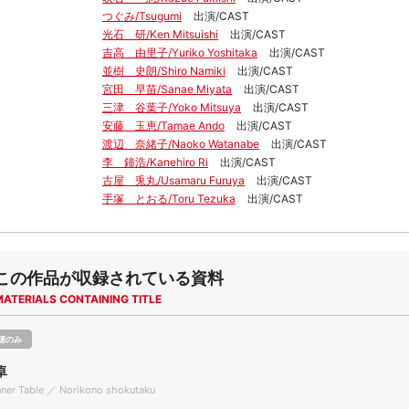
つぐみ/Tsugumi
出演/CAST
光石 研/Ken Mitsuishi
出演/CAST
吉高 由里子/Yuriko Yoshitaka
出演/CAST
並樹 史朗/Shiro Namiki
出演/CAST
宮田 早苗/Sanae Miyata
出演/CAST
三津 谷葉子/Yoko Mitsuya
出演/CAST
安藤 玉恵/Tamae Ando
出演/CAST
渡辺 奈緒子/Naoko Watanabe
出演/CAST
李 鐘浩/Kanehiro Ri
出演/CAST
古屋 兎丸/Usamaru Furuya
出演/CAST
手塚 とおる/Toru Tezuka
出演/CAST
この作品が収録されている資料
MATERIALS CONTAINING TITLE
聴のみ
卓
nner Table ／ Norikono shokutaku