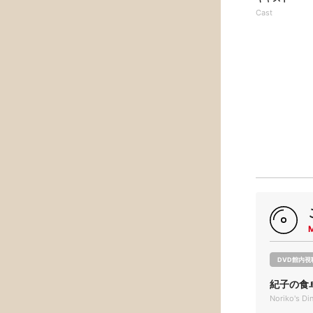
Cast
DVD館内視
紀子の食
Noriko's Di