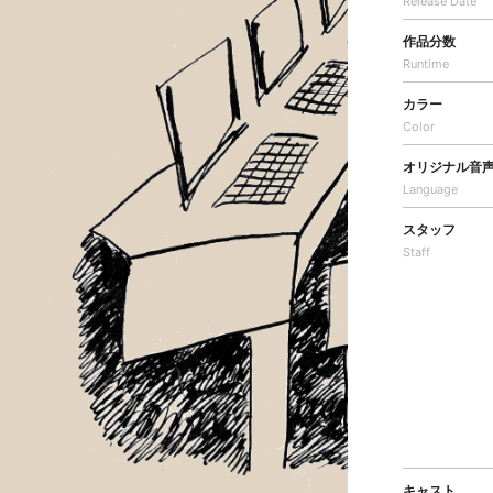
Release Date
作品分数
Runtime
カラー
Color
オリジナル音
Language
スタッフ
Staff
キャスト