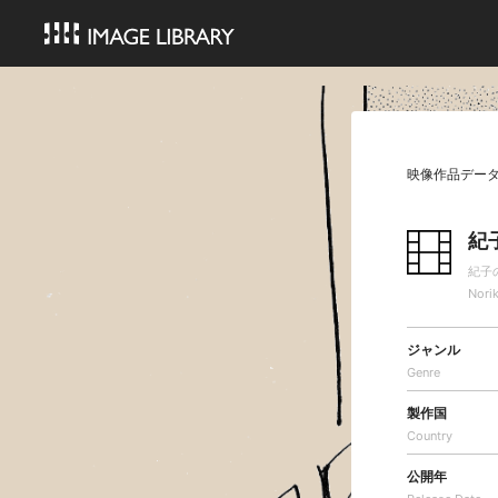
映像作品デー
紀
紀子
Nori
ジャンル
Genre
製作国
Country
公開年