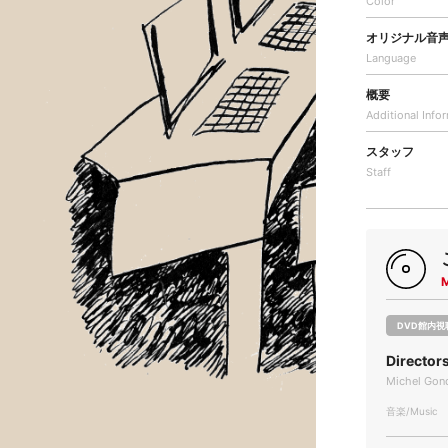
Color
オリジナル音
Language
概要
Additional
Info
スタッフ
Staff
DVD館内視
Directo
Michel Gond
音楽/Music