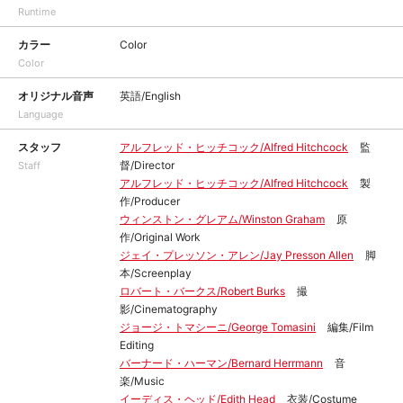
Runtime
カラー
Color
Color
オリジナル音声
英語/English
Language
スタッフ
アルフレッド・ヒッチコック/Alfred Hitchcock
監
督/Director
Staff
アルフレッド・ヒッチコック/Alfred Hitchcock
製
作/Producer
ウィンストン・グレアム/Winston Graham
原
作/Original Work
ジェイ・プレッソン・アレン/Jay Presson Allen
脚
本/Screenplay
ロバート・バークス/Robert Burks
撮
影/Cinematography
ジョージ・トマシーニ/George Tomasini
編集/Film
Editing
バーナード・ハーマン/Bernard Herrmann
音
楽/Music
イーディス・ヘッド/Edith Head
衣装/Costume